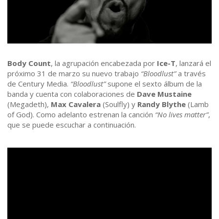
Body Count
, la agrupación encabezada por
Ice-T
, lanzará el
próximo 31 de marzo su nuevo trabajo
“Bloodlust”
a través
de Century Media.
“Bloodlust”
supone el sexto álbum de la
banda y cuenta con colaboraciones de
Dave Mustaine
(Megadeth),
Max Cavalera
(Soulfly) y
Randy Blythe
(Lamb
of God). Como adelanto estrenan la canción
“No lives matter”
,
que se puede escuchar a continuación.