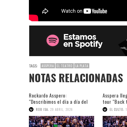
TAGS:
ASSPERA
EL TEATRO
LA PLATA
NOTAS RELACIONADAS
Rockardo Asspero:
Asspera lle
“Describimos el día a día del
tour “Back 
laburante”
actitud”
,
,
ROB ISA
29 ABRIL, 2026
EL CULTO