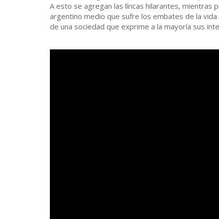
A esto se agregan las líricas hilarantes, mientras 
argentino medio que sufre los embates de la vida 
de una sociedad que exprime a la mayoría sus int