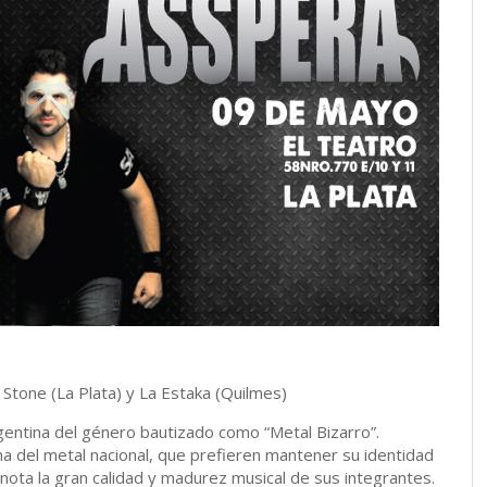
 Stone (La Plata) y La Estaka (Quilmes)
entina del género bautizado como “Metal Bizarro”.
 del metal nacional, que prefieren mantener su identidad
ota la gran calidad y madurez musical de sus integrantes.