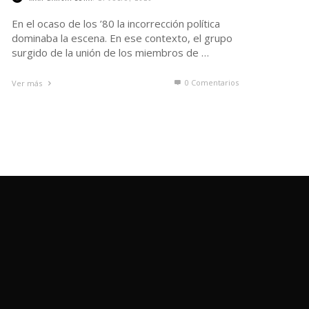
En el ocaso de los ’80 la incorrección política
dominaba la escena. En ese contexto, el grupo
surgido de la unión de los miembros de …
0 Comentarios
Ver más