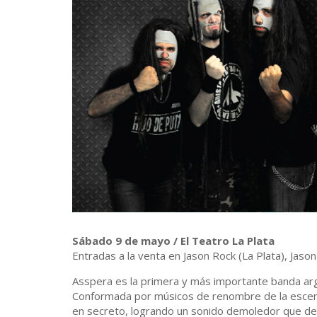
Sábado 9 de mayo / El Teatro La Plata
Entradas a la venta en Jason Rock (La Plata), Jason
Asspera es la primera y más importante banda arg
Conformada por músicos de renombre de la escena
en secreto, logrando un sonido demoledor que den