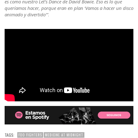
es como nuestro Let’s Dance de David Bowie. Eso es lo que
queríamos hacer, porque eran en plan ‘Vamos a hacer un disco
animado y divertido’”
.
TAGS:
FOO FIGHTERS
MEDICINE AT MIDNIGHT