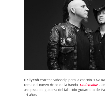
Hellyeah
estrena videoclip para la canción
“I Do n
toma del nuevo disco de la banda
“
Unden!able
”
, l
una pista de guitarra del fallecido guitarrista de 
14 años.