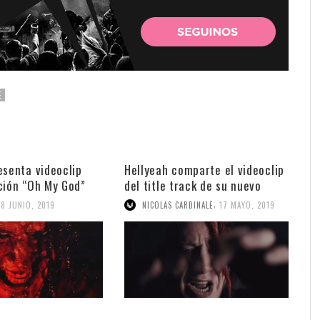
E
esenta videoclip
Hellyeah comparte el videoclip
ción “Oh My God”
del title track de su nuevo
álbum
,
28 JUNIO, 2019
NICOLAS CARDINALE
17 MAYO, 2019