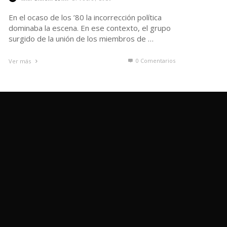
En el ocaso de los ’80 la incorrección política
dominaba la escena. En ese contexto, el grupo
surgido de la unión de los miembros de …
0 Comentarios
Ver más