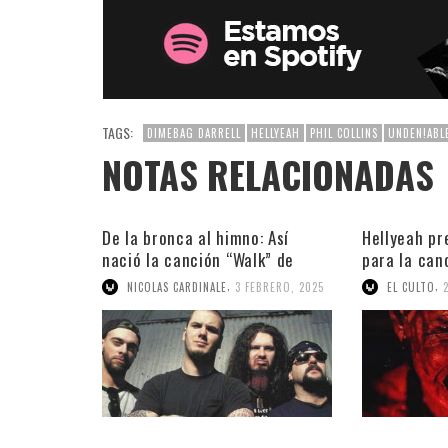
TAGS:
DIMEBAG DARRELL
HELLYEAH
PHIL COLLINS
UNDEN!ABL
NOTAS RELACIONADAS
De la bronca al himno: Así
Hellyeah pr
nació la canción “Walk” de
para la can
Pantera
,
,
NICOLAS CARDINALE
3 FEBRERO, 2025
EL CULTO