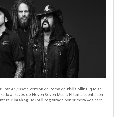
ot Care Anymore”
, versión del tema de
Phil Collins
, que se
anzado a través de Eleven Seven Music. El tema cuenta con
Pantera
Dimebag Darrell
, registrada por primera vez hace