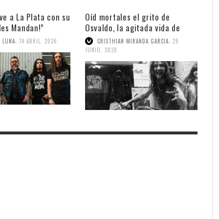
ve a La Plata con su
Oíd mortales el grito de
des Mandan!”
Osvaldo, la agitada vida de
Civile
,
,
A LUNA
14 ABRIL, 2026
CRISTHIAN MIRANDA GARCIA
29
JUNIO, 2020