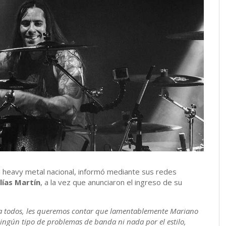
el heavy metal nacional, informó mediante sus redes
lías Martín
, a la vez que anunciaron el ingreso de su
a todos, les queremos contar que lamentablemente Mariano
ingún tipo de problemas de banda ni nada por el estilo,