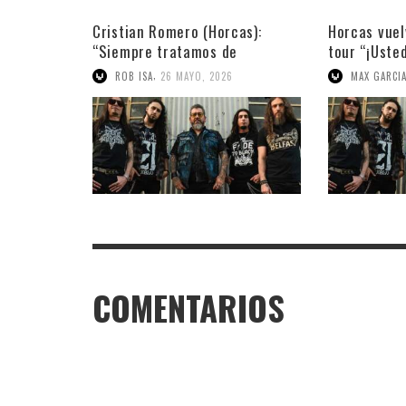
Cristian Romero (Horcas):
Horcas vuel
“Siempre tratamos de
tour “¡Uste
construir un show explosivo”
,
ROB ISA
26 MAYO, 2026
MAX GARCI
COMENTARIOS