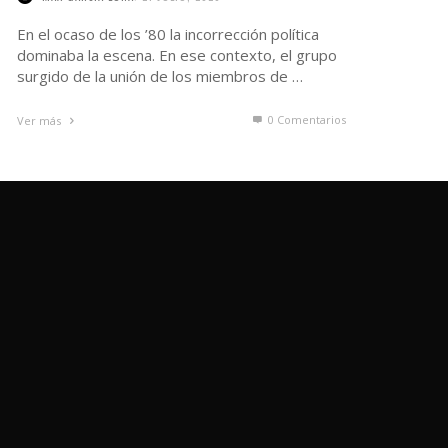
En el ocaso de los ’80 la incorrección política
dominaba la escena. En ese contexto, el grupo
surgido de la unión de los miembros de …
0 Comentarios
Ver más