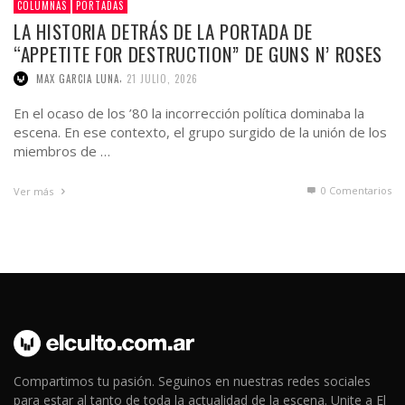
COLUMNAS
PORTADAS
LA HISTORIA DETRÁS DE LA PORTADA DE
“APPETITE FOR DESTRUCTION” DE GUNS N’ ROSES
,
MAX GARCIA LUNA
21 JULIO, 2026
En el ocaso de los ’80 la incorrección política dominaba la
escena. En ese contexto, el grupo surgido de la unión de los
miembros de …
0 Comentarios
Ver más
Compartimos tu pasión. Seguinos en nuestras redes sociales
para estar al tanto de toda la actualidad de la escena. Unite a El