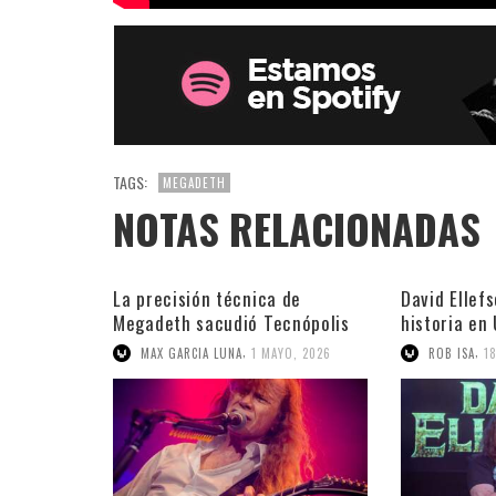
TAGS:
MEGADETH
NOTAS RELACIONADAS
La precisión técnica de
David Ellef
Megadeth sacudió Tecnópolis
historia en
,
,
MAX GARCIA LUNA
1 MAYO, 2026
ROB ISA
1