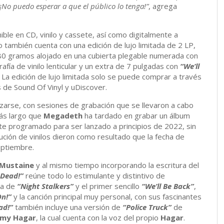
“¡No puedo esperar a que el público lo tenga!”
, agrega
ible en CD, vinilo y cassete, así como digitalmente a
o también cuenta con una edición de lujo limitada de 2 LP,
80 gramos alojado en una cubierta plegable numerada con
rafía de vinilo lenticular y un extra de 7 pulgadas con
“We’ll
. La edición de lujo limitada solo se puede comprar a través
s de Sound Of Vinyl y uDiscover.
zarse, con sesiones de grabación que se llevaron a cabo
ás largo que
Megadeth
ha tardado en grabar un álbum
e programado para ser lanzado a principios de 2022, sin
ución de vinilos dieron como resultado que la fecha de
eptiembre.
Mustaine
y al mismo tiempo incorporando la escritura del
 Dead!”
reúne todo lo estimulante y distintivo de
va de
“Night Stalkers”
y el primer sencillo
“We’ll Be Back”
,
On!”
y la canción principal muy personal, con sus fascinantes
ad!”
también incluye una versión de
“Police Truck”
de
my Hagar
, la cual cuenta con la voz del propio
Hagar
.