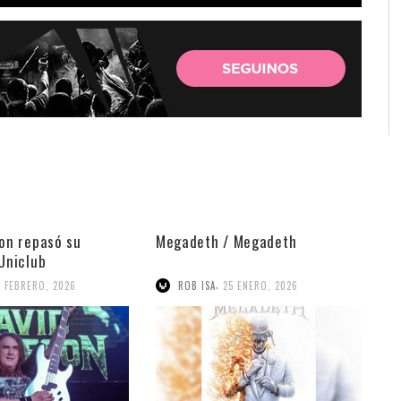
son repasó su
Megadeth / Megadeth
 Uniclub
,
8 FEBRERO, 2026
ROB ISA
25 ENERO, 2026