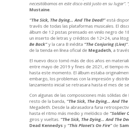
necesitábamos en este disco está justo en su lugar”
.
Mustaine
.
“The Sick, The Dying… And The Dead!”
está dispon
través de todas las plataformas musicales. El disc
álbum de 12 pistas prensado en vinilo negro de 1
un inserto de letras y créditos de 12×24, una litog
Be Back”
y la cara B inédita
“The Conjuring (Live)”
de la tienda en línea oficial de
Megadeth
, a travé
El nuevo disco tomó más de dos años en materiali
entre mayo de 2019 y fines de 2021, el tiempo m
hasta este momento. El álbum estaba originalment
embargo, los problemas con la impresión y distrib
lanzamiento inicial se retrasara hasta el mes de s
Con algunas de las composiciones más sólidas de
resto de la banda,
“The Sick, The Dying… And The
Megadeth. Desde la abrasadora furia retrospecti
hasta el ritmo más medio y melódico de
“Soldier 
giros y vueltas.
“The Sick, The Dying… And The De
Dead Kennedys
y
“This Planet’s On Fire”
de
Sam