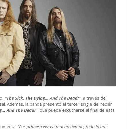
io,
“The Sick, The Dying… And The Dead!”
, a través del
al. Además, la banda presentó el tercer single del recién
ng… And The Dead!”
, que puede escucharse al final de esta
 comenta:
“Por primera vez en mucho tiempo, todo lo que