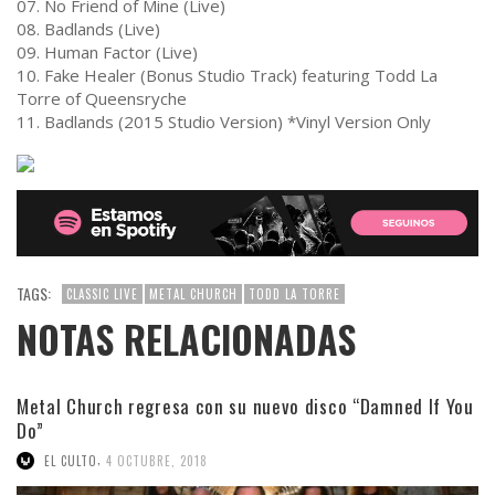
07. No Friend of Mine (Live)
08. Badlands (Live)
09. Human Factor (Live)
10. Fake Healer (Bonus Studio Track) featuring Todd La
Torre of Queensryche
11. Badlands (2015 Studio Version) *Vinyl Version Only
TAGS:
CLASSIC LIVE
METAL CHURCH
TODD LA TORRE
NOTAS RELACIONADAS
Metal Church regresa con su nuevo disco “Damned If You
Do”
,
EL CULTO
4 OCTUBRE, 2018