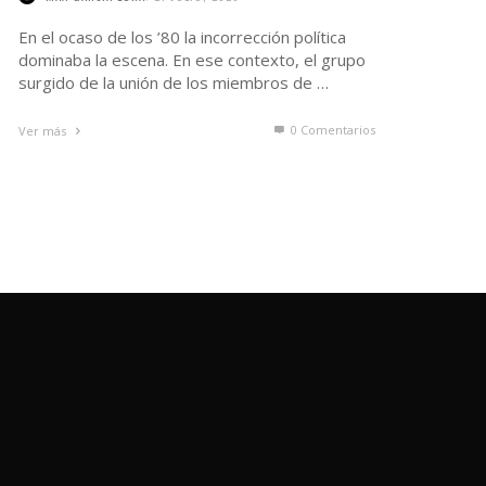
En el ocaso de los ’80 la incorrección política
dominaba la escena. En ese contexto, el grupo
surgido de la unión de los miembros de …
0 Comentarios
Ver más