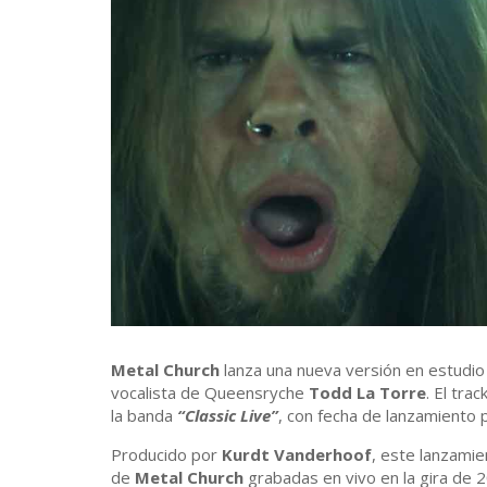
Metal Church
lanza una nueva versión en estudi
vocalista de Queensryche
Todd La Torre
. El tra
la banda
“Classic Live”
, con fecha de lanzamiento 
Producido por
Kurdt Vanderhoof
, este lanzamie
de
Metal Church
grabadas en vivo en la gira de 