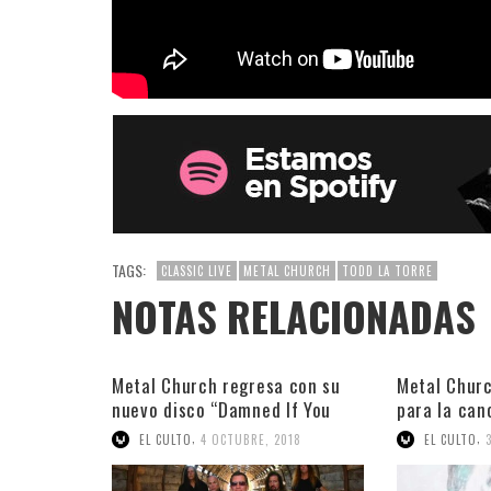
TAGS:
CLASSIC LIVE
METAL CHURCH
TODD LA TORRE
NOTAS RELACIONADAS
Metal Church regresa con su
Metal Churc
nuevo disco “Damned If You
para la can
Do”
,
,
EL CULTO
4 OCTUBRE, 2018
EL CULTO