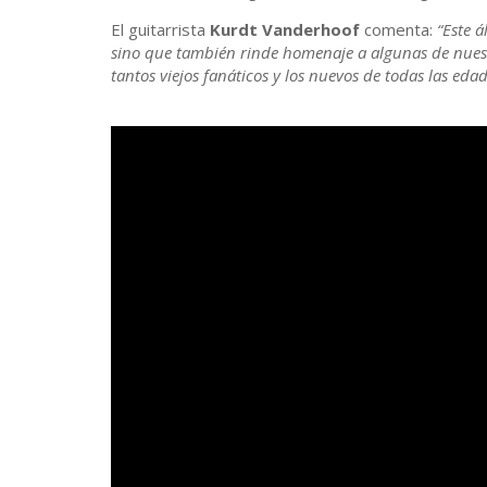
El guitarrista
Kurdt Vanderhoof
comenta:
“Este 
sino que también rinde homenaje a algunas de nuest
tantos viejos fanáticos y los nuevos de todas las edad