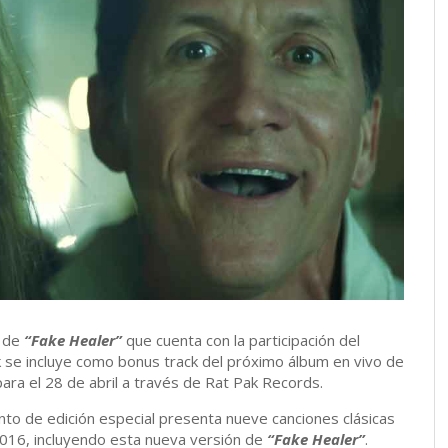
o de
“Fake Healer”
que cuenta con la participación del
ck se incluye como bonus track del próximo álbum en vivo de
para el 28 de abril a través de Rat Pak Records.
nto de edición especial presenta nueve canciones clásicas
2016, incluyendo esta nueva versión de
“Fake Healer”
.