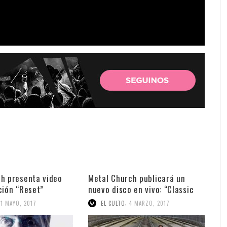
h presenta video
Metal Church publicará un
ción “Reset”
nuevo disco en vivo: “Classic
Live”
,
31 MAYO, 2017
EL CULTO
4 MARZO, 2017