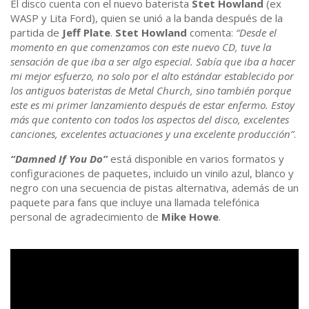
El disco cuenta con el nuevo baterista
Stet Howland
(ex
WASP y Lita Ford), quien se unió a la banda después de la
partida de
Jeff Plate
.
Stet Howland
comenta:
“Desde el
momento en que comenzamos con este nuevo CD, tuve la
sensación de que iba a ser algo especial. Sabía que iba a hacer
mi mejor esfuerzo, no solo por el alto estándar establecido por
los antiguos bateristas de Metal Church, sino también porque
este es mi primer lanzamiento después de estar enfermo. Estoy
más que contento con todos los aspectos del disco, excelentes
canciones, excelentes actuaciones y una excelente producción”
.
“Damned If You Do”
está disponible en varios formatos y
configuraciones de paquetes, incluido un vinilo azul, blanco y
negro con una secuencia de pistas alternativa, además de un
paquete para fans que incluye una llamada telefónica
personal de agradecimiento de
Mike Howe
.