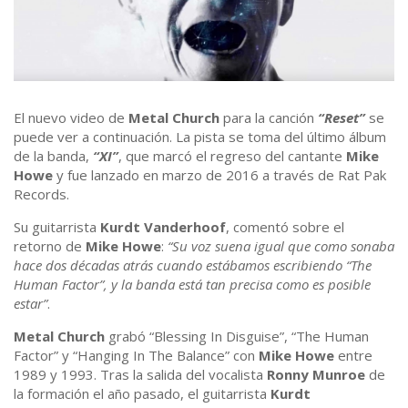
El nuevo video de
Metal Church
para la canción
“Reset”
se
puede ver a continuación. La pista se toma del último álbum
de la banda,
“XI”
, que marcó el regreso del cantante
Mike
Howe
y fue lanzado en marzo de 2016 a través de Rat Pak
Records.
Su guitarrista
Kurdt Vanderhoof
, comentó sobre el
retorno de
Mike Howe
:
“Su voz suena igual que como sonaba
hace dos décadas atrás cuando estábamos escribiendo “The
Human Factor”, y la banda está tan precisa como es posible
estar”
.
Metal Church
grabó “Blessing In Disguise”, “The Human
Factor” y “Hanging In The Balance” con
Mike Howe
entre
1989 y 1993. Tras la salida del vocalista
Ronny Munroe
de
la formación el año pasado, el guitarrista
Kurdt