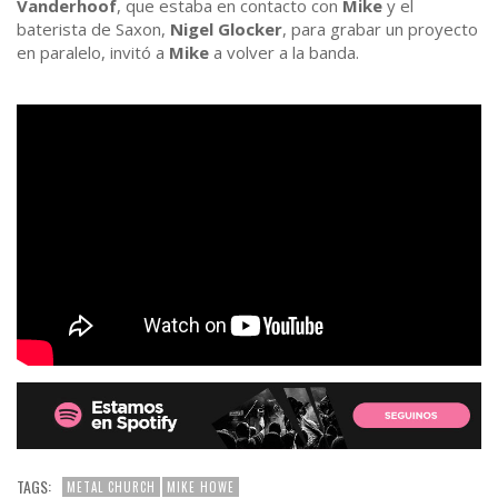
Vanderhoof
, que estaba en contacto con
Mike
y el
baterista de Saxon,
Nigel Glocker
, para grabar un proyecto
en paralelo, invitó a
Mike
a volver a la banda.
TAGS:
METAL CHURCH
MIKE HOWE