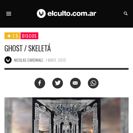
7.5
DISCOS
GHOST / SKELETÁ
,
NICOLAS CARDINALE
1 MAYO, 2025