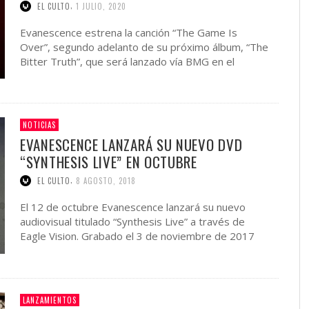
,
EL CULTO
1 JULIO, 2020
Evanescence estrena la canción “The Game Is
Over”, segundo adelanto de su próximo álbum, “The
Bitter Truth”, que será lanzado vía BMG en el
transcurso …
NOTICIAS
EVANESCENCE LANZARÁ SU NUEVO DVD
“SYNTHESIS LIVE” EN OCTUBRE
,
EL CULTO
8 AGOSTO, 2018
El 12 de octubre Evanescence lanzará su nuevo
audiovisual titulado “Synthesis Live” a través de
Eagle Vision. Grabado el 3 de noviembre de 2017
en …
LANZAMIENTOS