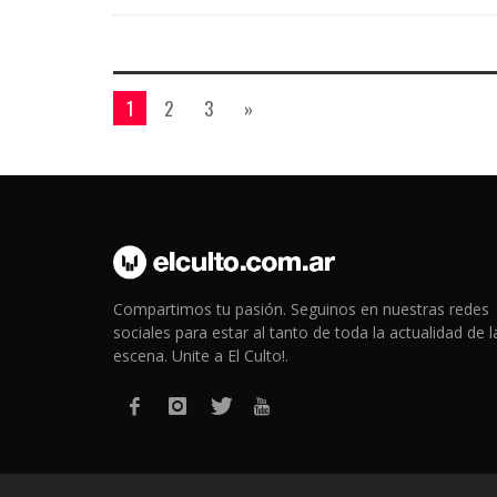
1
2
3
»
Compartimos tu pasión. Seguinos en nuestras redes
sociales para estar al tanto de toda la actualidad de l
escena. Unite a El Culto!.