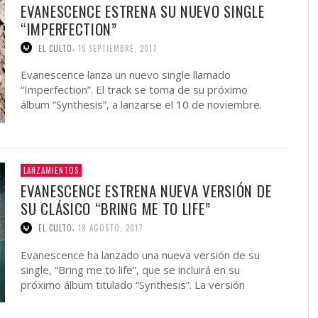
EVANESCENCE ESTRENA SU NUEVO SINGLE
“IMPERFECTION”
,
EL CULTO
15 SEPTIEMBRE, 2017
Evanescence lanza un nuevo single llamado
“Imperfection”. El track se toma de su próximo
álbum “Synthesis”, a lanzarse el 10 de noviembre.
“Synthesis” contará con …
LANZAMIENTOS
EVANESCENCE ESTRENA NUEVA VERSIÓN DE
SU CLÁSICO “BRING ME TO LIFE”
,
EL CULTO
18 AGOSTO, 2017
Evanescence ha lanzado una nueva versión de su
single, “Bring me to life”, que se incluirá en su
próximo álbum titulado “Synthesis”. La versión
original …