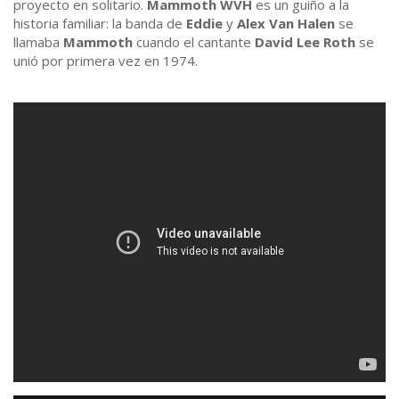
proyecto en solitario.
Mammoth WVH
es un guiño a la
historia familiar: la banda de
Eddie
y
Alex Van Halen
se
llamaba
Mammoth
cuando el cantante
David Lee Roth
se
unió por primera vez en 1974.