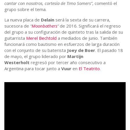
cantar con nosotros, cortesía de Timo Somers”
, comentó el
grupo sobre el tema.
La nueva placa de
Delain
será la sexta de su carrera,
sucesora de
“
Moonbathers
“
de 2016. Significará el regreso
del grupo a su configuración de quinteto tras la salida de su
guitarrista
Merel Bechtold
a mediados de junio. También
funcionará como bautismo en esfuerzos de larga duración
con el conjunto de su baterista
Joey de Boer
. El pasado 18
de mayo, el grupo liderado por
Martijn
Westerholt
regresó por tercer año consecutivo a
Argentina para tocar junto a
Vuur
en
El Teatrito
.