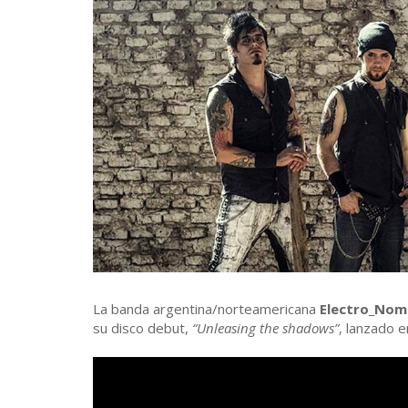
La banda argentina/norteamericana
Electro_Nom
su disco debut,
“Unleasing the shadows”
, lanzado 