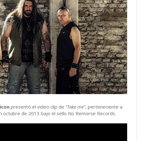
icon
presentó el video clip de
“Take me”
, perteneciente a
en octubre de 2013 bajo el sello No Remorse Records.