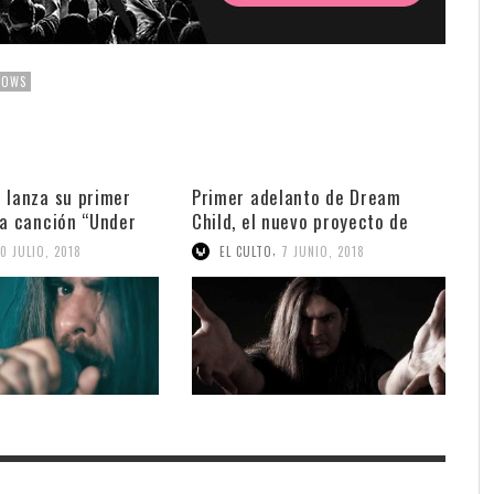
DOWS
 lanza su primer
Primer adelanto de Dream
la canción “Under
Child, el nuevo proyecto de
Diego Valdez
,
10 JULIO, 2018
EL CULTO
7 JUNIO, 2018