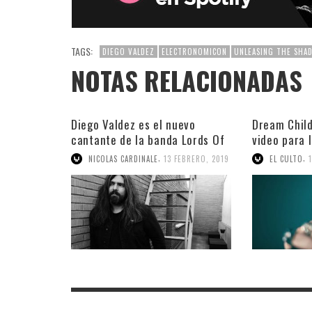
TAGS:
DIEGO VALDEZ
ELECTRONOMICON
UNLEASING THE SHA
NOTAS RELACIONADAS
Diego Valdez es el nuevo
Dream Child
cantante de la banda Lords Of
video para 
Black
The Wire”
,
,
NICOLAS CARDINALE
13 FEBRERO, 2019
EL CULTO