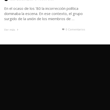
En el ocaso de los ’80 la incorrección política
dominaba la escena. En ese contexto, el grupo
surgido de la unión de los miembros de …
0 Comentarios
Ver más