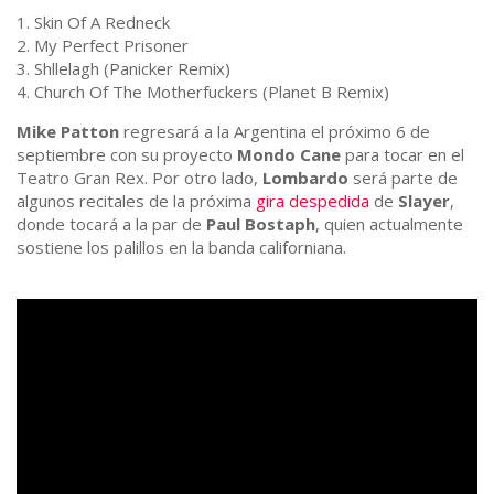
1. Skin Of A Redneck
2. My Perfect Prisoner
3. Shllelagh (Panicker Remix)
4. Church Of The Motherfuckers (Planet B Remix)
Mike Patton
regresará a la Argentina el próximo 6 de
septiembre con su proyecto
Mondo Cane
para tocar en el
Teatro Gran Rex. Por otro lado,
Lombardo
será parte de
algunos recitales de la próxima
gira despedida
de
Slayer
,
donde tocará a la par de
Paul Bostaph
, quien actualmente
sostiene los palillos en la banda californiana.