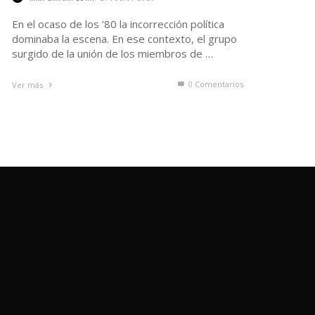
En el ocaso de los ’80 la incorrección política
dominaba la escena. En ese contexto, el grupo
surgido de la unión de los miembros de …
0 Comentarios
Ver más