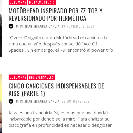
COLUMNAS
METALMORFOSIS
MOTÖRHEAD INSPIRADO POR ZZ TOP Y
REVERSIONADO POR HERMÉTICA
,
CRISTHIAN MIRANDA GARCIA
19 NOVIEMBRE, 2021
“Overkill” significó para Motörhead el camino a la
cima que un año después consolidó “Ace Of
Spades”. Sin embargo, el 79′ encontró al power trío
…
COLUMNAS
INDISPENSABLES
CINCO CANCIONES INDISPENSABLES DE
KISS (PARTE 1)
,
CRISTHIAN MIRANDA GARCIA
29 OCTUBRE, 2021
Kiss es una franquicia (sí, es más que una banda)
inabarcable por donde se la mire. Para analizar su
discografía en profundidad es necesario desglosar
…