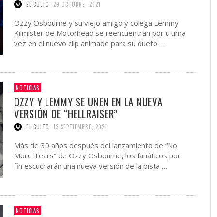
,
EL CULTO
29 OCTUBRE, 2021
Ozzy Osbourne y su viejo amigo y colega Lemmy
Kilmister de Motörhead se reencuentran por última
vez en el nuevo clip animado para su dueto …
NOTICIAS
OZZY Y LEMMY SE UNEN EN LA NUEVA
VERSIÓN DE “HELLRAISER”
,
EL CULTO
13 SEPTIEMBRE, 2021
Más de 30 años después del lanzamiento de “No
More Tears” de Ozzy Osbourne, los fanáticos por
fin escucharán una nueva versión de la pista …
NOTICIAS