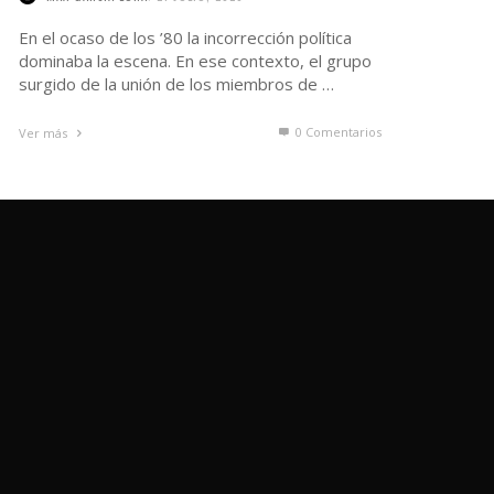
En el ocaso de los ’80 la incorrección política
dominaba la escena. En ese contexto, el grupo
surgido de la unión de los miembros de …
0 Comentarios
Ver más