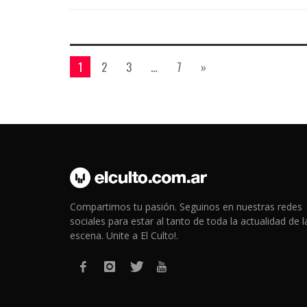
1
2
3
…
7
»
Compartimos tu pasión. Seguinos en nuestras redes
sociales para estar al tanto de toda la actualidad de l
escena. Unite a El Culto!.